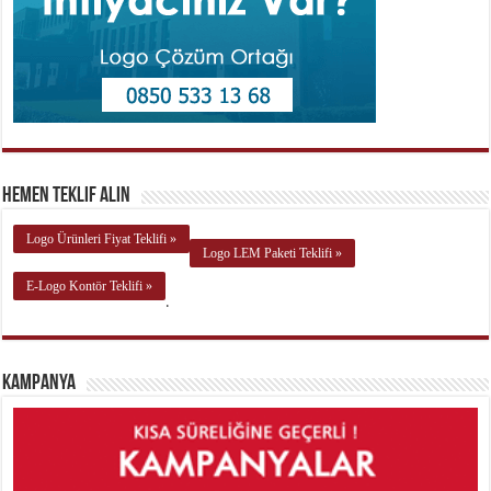
Hemen Teklif Alın
Logo Ürünleri Fiyat Teklifi »
Logo LEM Paketi Teklifi »
E-Logo Kontör Teklifi »
.
Kampanya