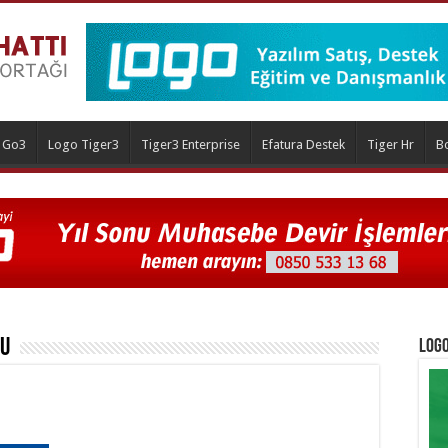
 Go3
Logo Tiger3
Tiger3 Enterprise
Efatura Destek
Tiger Hr
B
u
Logo