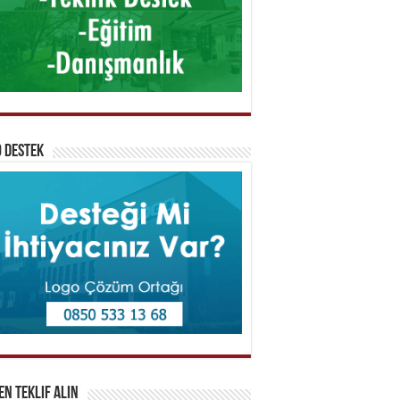
 Destek
n Teklif Alın