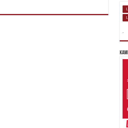
L
L
.
Kam