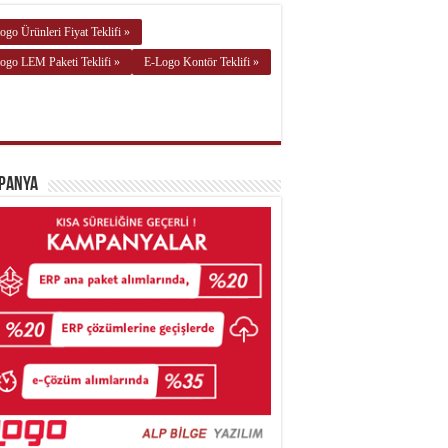
ogo Ürünleri Fiyat Teklifi »
ogo LEM Paketi Teklifi »
E-Logo Kontör Teklifi »
panya