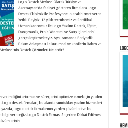
Logo Destek Merkezi Olarak Türkiye ve
Azerbaycan’da faaliyet gösteren firmalara Logo
Destek Ekibimiz ile Profesyonel olarak hizmet veren
Yetkili Bayiyiz. 12 yıllık tecrübemiz ve Sertifikalı
Uzman kadromuz ile Logo Yazılım Destek, Eğitim,
Danışmanlık, Proje Yönetimi ve Satış işlemlerini
gerçekleştirmekteyiz. Aynı zamanda Periyodik
Bakım Anlaşması ile kurumsal ve kobilerin Bakım ve
Logo
Merkezi ‘nin Destek Çözümleri Nelerdir? …
erimliliğini artırmak ve süreçlerini optimize etmek için yazılım
. Logo destek firmaları, bu alanda sundukları yazılım hizmetleri
u yazıda, logo destek firmalarının yazılım çözümleri ve bu
e bilgi vereceğiz. Logo Destek Firması Seçerken Dikkat Edilmesi
 çözümlerinin …
Heme