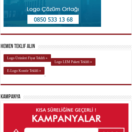
Hemen Teklif Alın
Logo Ürünleri Fiyat Teklifi »
Logo LEM Paketi Teklifi »
E-Logo Kontör Teklifi »
.
Kampanya