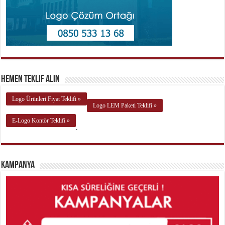
Hemen Teklif Alın
Logo Ürünleri Fiyat Teklifi »
Logo LEM Paketi Teklifi »
E-Logo Kontör Teklifi »
.
Kampanya