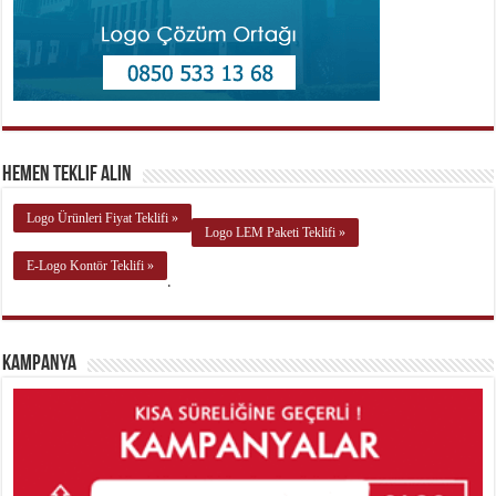
Hemen Teklif Alın
Logo Ürünleri Fiyat Teklifi »
Logo LEM Paketi Teklifi »
E-Logo Kontör Teklifi »
.
Kampanya