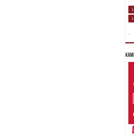
L
L
.
Kam