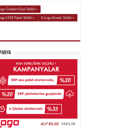
ogo Ürünleri Fiyat Teklifi »
ogo LEM Paketi Teklifi »
E-Logo Kontör Teklifi »
panya