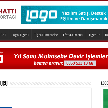
 Go3
Logo Tiger3
Tiger3 Enterprise
Efatura Destek
Tiger Hr
B
ucu
Logo