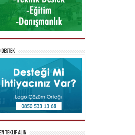
 Destek
n Teklif Alın