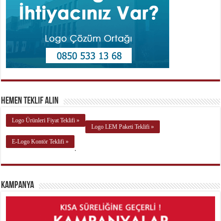
Hemen Teklif Alın
Logo Ürünleri Fiyat Teklifi »
Logo LEM Paketi Teklifi »
E-Logo Kontör Teklifi »
.
Kampanya