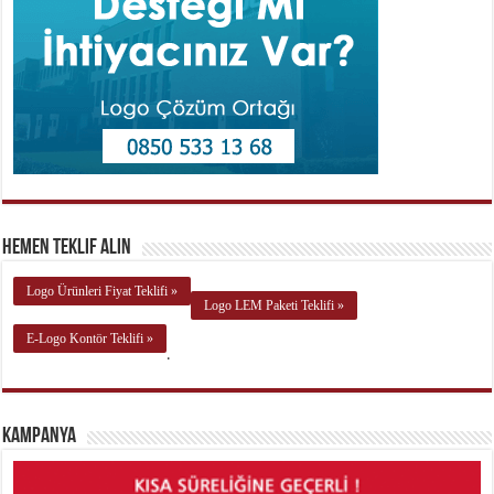
Hemen Teklif Alın
Logo Ürünleri Fiyat Teklifi »
Logo LEM Paketi Teklifi »
E-Logo Kontör Teklifi »
.
Kampanya