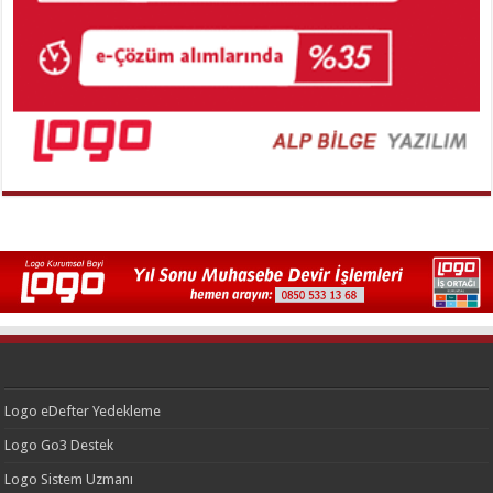
Logo eDefter Yedekleme
Logo Go3 Destek
Logo Sistem Uzmanı