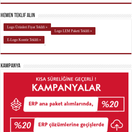
Hemen Teklif Alın
Logo Ürünleri Fiyat Teklifi »
Logo LEM Paketi Teklifi »
E-Logo Kontör Teklifi »
.
Kampanya