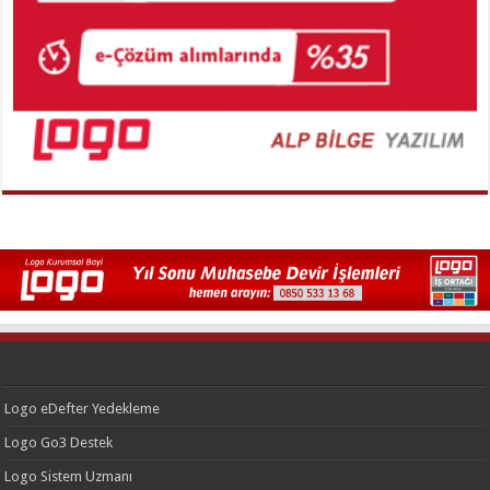
Logo eDefter Yedekleme
Logo Go3 Destek
Logo Sistem Uzmanı