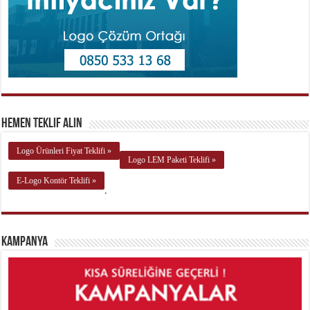
Hemen Teklif Alın
Logo Ürünleri Fiyat Teklifi »
Logo LEM Paketi Teklifi »
E-Logo Kontör Teklifi »
.
Kampanya