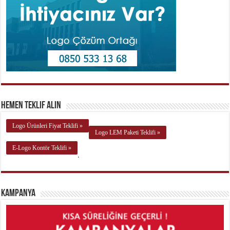
Hemen Teklif Alın
Logo Ürünleri Fiyat Teklifi »
Logo LEM Paketi Teklifi »
E-Logo Kontör Teklifi »
.
Kampanya