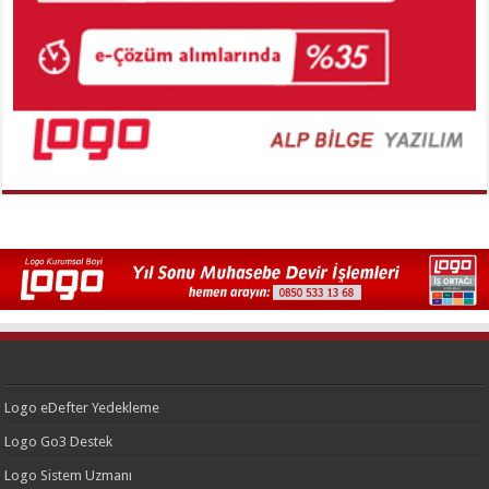
Logo eDefter Yedekleme
Logo Go3 Destek
Logo Sistem Uzmanı