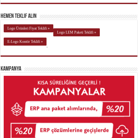
Hemen Teklif Alın
Logo Ürünleri Fiyat Teklifi »
Logo LEM Paketi Teklifi »
E-Logo Kontör Teklifi »
.
Kampanya