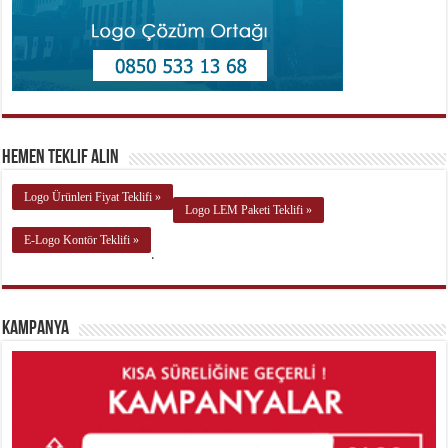
Hemen Teklif Alın
Logo Ürünleri Fiyat Teklifi »
Logo LEM Paketi Teklifi »
E-Logo Kontör Teklifi »
.
Kampanya