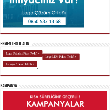
Hemen Teklif Alın
Logo Ürünleri Fiyat Teklifi »
Logo LEM Paketi Teklifi »
E-Logo Kontör Teklifi »
.
Kampanya