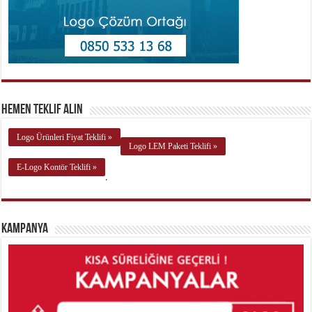
Hemen Teklif Alın
Logo Ürünleri Fiyat Teklifi »
Logo LEM Paketi Teklifi »
E-Logo Kontör Teklifi »
.
Kampanya