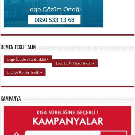
Hemen Teklif Alın
Logo Ürünleri Fiyat Teklifi »
Logo LEM Paketi Teklifi »
E-Logo Kontör Teklifi »
.
Kampanya