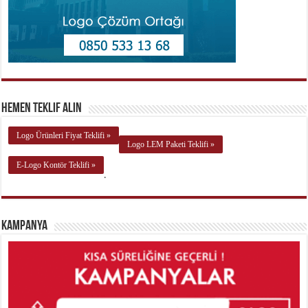
Hemen Teklif Alın
Logo Ürünleri Fiyat Teklifi »
Logo LEM Paketi Teklifi »
E-Logo Kontör Teklifi »
.
Kampanya