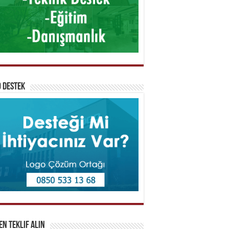
 Destek
n Teklif Alın