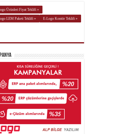
ogo Ürünleri Fiyat Teklifi »
ogo LEM Paketi Teklifi »
E-Logo Kontör Teklifi »
panya