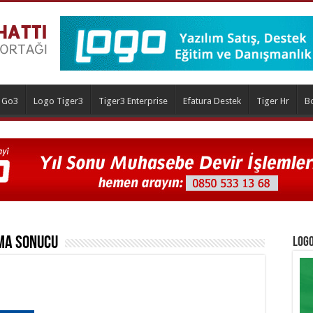
 Go3
Logo Tiger3
Tiger3 Enterprise
Efatura Destek
Tiger Hr
B
a Sonucu
Logo