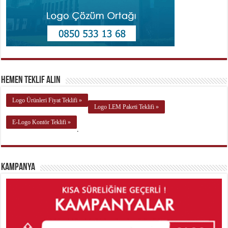
Hemen Teklif Alın
Logo Ürünleri Fiyat Teklifi »
Logo LEM Paketi Teklifi »
E-Logo Kontör Teklifi »
.
Kampanya