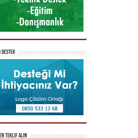
 Destek
n Teklif Alın