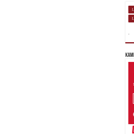
L
L
.
Kam