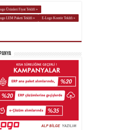
ogo Ürünleri Fiyat Teklifi »
ogo LEM Paketi Teklifi »
E-Logo Kontör Teklifi »
panya