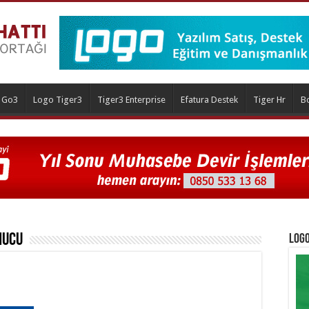
 Go3
Logo Tiger3
Tiger3 Enterprise
Efatura Destek
Tiger Hr
B
nucu
Logo