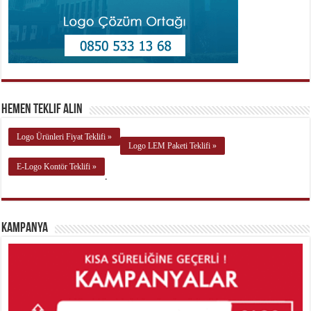
Hemen Teklif Alın
Logo Ürünleri Fiyat Teklifi »
Logo LEM Paketi Teklifi »
E-Logo Kontör Teklifi »
.
Kampanya