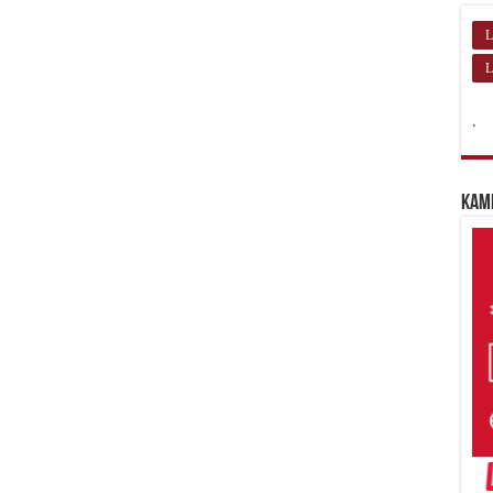
L
L
.
Kam