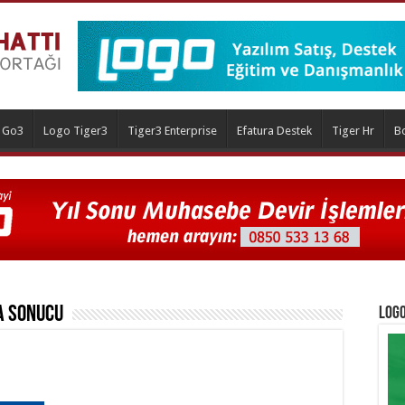
 Go3
Logo Tiger3
Tiger3 Enterprise
Efatura Destek
Tiger Hr
B
 Sonucu
Logo