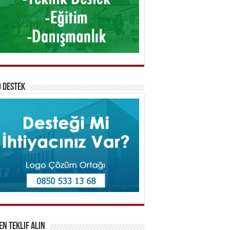
 Destek
n Teklif Alın