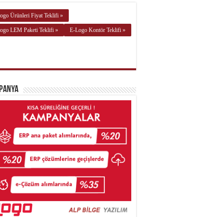
ogo Ürünleri Fiyat Teklifi »
ogo LEM Paketi Teklifi »
E-Logo Kontör Teklifi »
panya