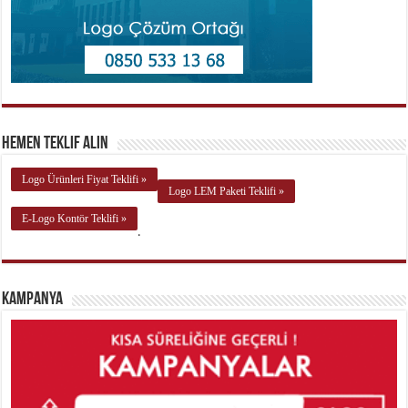
Hemen Teklif Alın
Logo Ürünleri Fiyat Teklifi »
Logo LEM Paketi Teklifi »
E-Logo Kontör Teklifi »
.
Kampanya