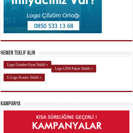
Hemen Teklif Alın
Logo Ürünleri Fiyat Teklifi »
Logo LEM Paketi Teklifi »
E-Logo Kontör Teklifi »
.
Kampanya