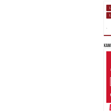
L
L
.
Kam