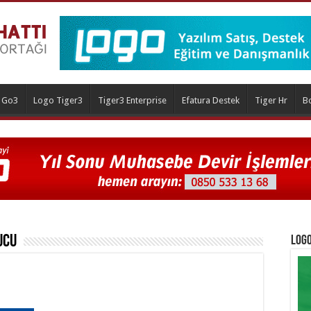
 Go3
Logo Tiger3
Tiger3 Enterprise
Efatura Destek
Tiger Hr
B
ucu
Logo