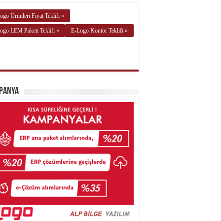
ogo Ürünleri Fiyat Teklifi »
ogo LEM Paketi Teklifi »
E-Logo Kontör Teklifi »
panya