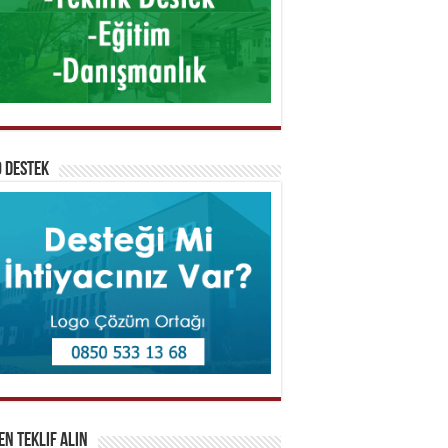
 Destek
n Teklif Alın