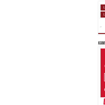
L
L
.
Kam