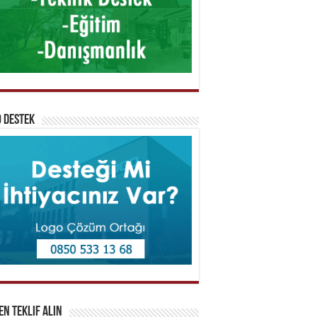
 Destek
n Teklif Alın