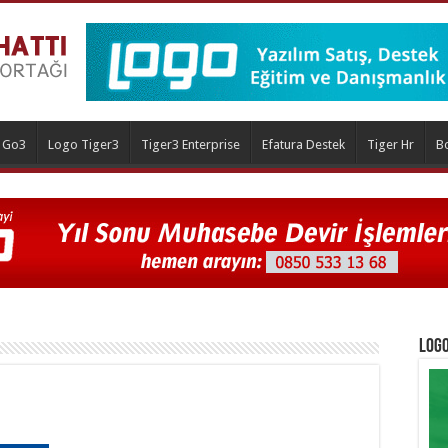
 Go3
Logo Tiger3
Tiger3 Enterprise
Efatura Destek
Tiger Hr
B
Logo