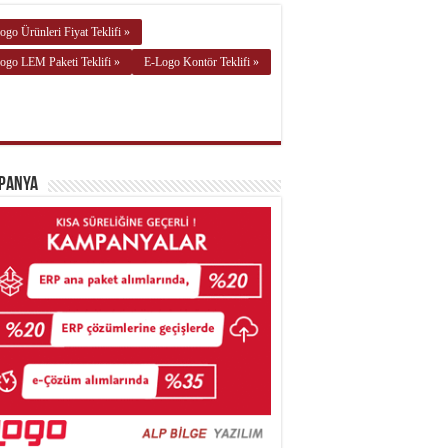
ogo Ürünleri Fiyat Teklifi »
ogo LEM Paketi Teklifi »
E-Logo Kontör Teklifi »
panya