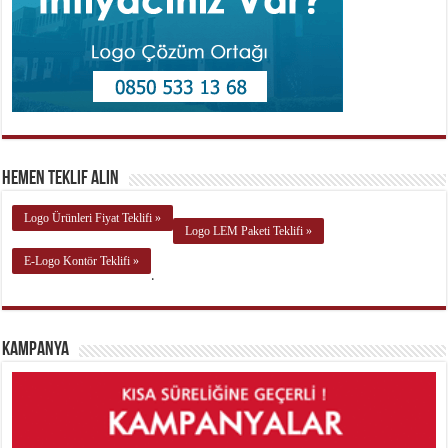
Hemen Teklif Alın
Logo Ürünleri Fiyat Teklifi »
Logo LEM Paketi Teklifi »
E-Logo Kontör Teklifi »
.
Kampanya