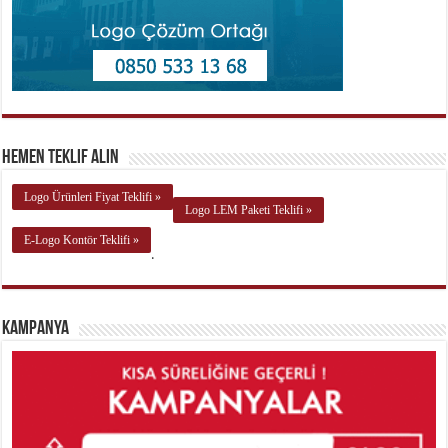
Hemen Teklif Alın
Logo Ürünleri Fiyat Teklifi »
Logo LEM Paketi Teklifi »
E-Logo Kontör Teklifi »
.
Kampanya