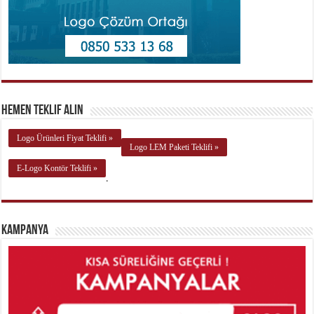
Hemen Teklif Alın
Logo Ürünleri Fiyat Teklifi »
Logo LEM Paketi Teklifi »
E-Logo Kontör Teklifi »
.
Kampanya