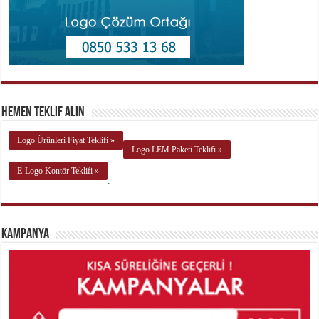
Hemen Teklif Alın
Logo Ürünleri Fiyat Teklifi »
Logo LEM Paketi Teklifi »
E-Logo Kontör Teklifi »
.
Kampanya