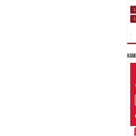
L
L
.
Kam