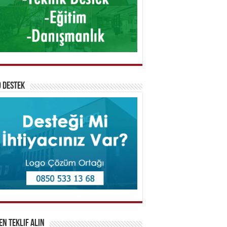
 Destek
n Teklif Alın