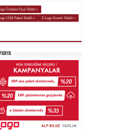
ogo Ürünleri Fiyat Teklifi »
ogo LEM Paketi Teklifi »
E-Logo Kontör Teklifi »
panya