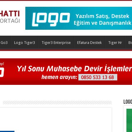
 Go3
Logo Tiger3
Tiger3 Enterprise
Efatura Destek
Tiger Hr
B
Logo