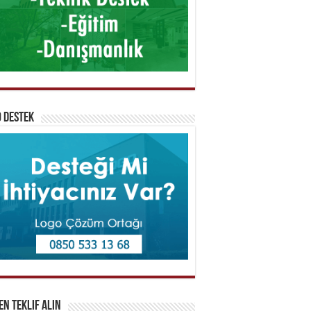
 Destek
n Teklif Alın