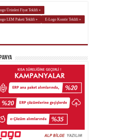
ogo Ürünleri Fiyat Teklifi »
ogo LEM Paketi Teklifi »
E-Logo Kontör Teklifi »
panya