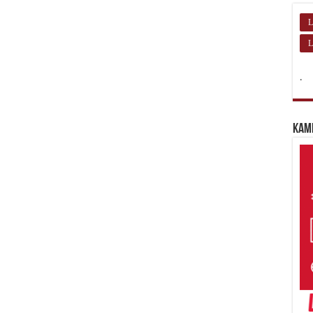
L
L
.
Kam