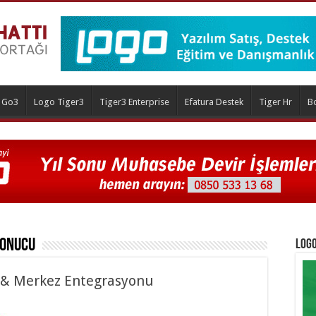
 Go3
Logo Tiger3
Tiger3 Enterprise
Efatura Destek
Tiger Hr
B
onucu
Logo
i & Merkez Entegrasyonu