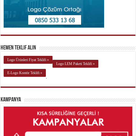
Hemen Teklif Alın
Logo Ürünleri Fiyat Teklifi »
Logo LEM Paketi Teklifi »
E-Logo Kontör Teklifi »
.
Kampanya