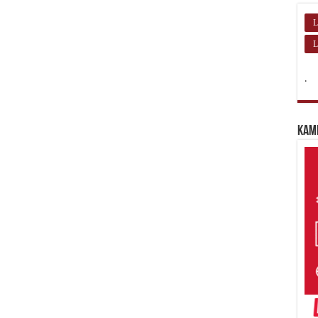
L
L
.
Kam