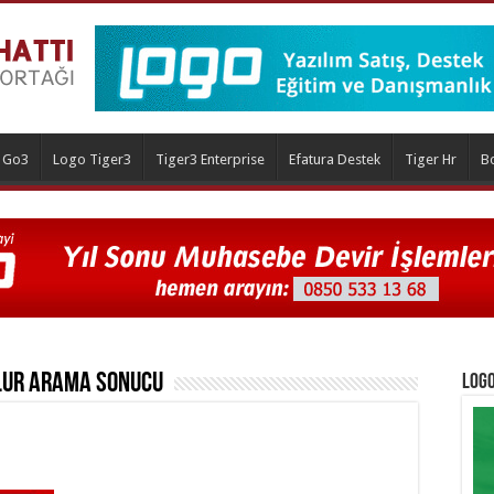
 Go3
Logo Tiger3
Tiger3 Enterprise
Efatura Destek
Tiger Hr
B
lur
Arama Sonucu
Logo