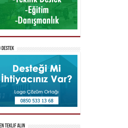
 Destek
n Teklif Alın