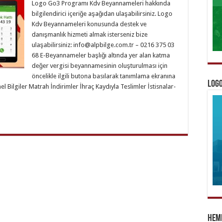
Logo Go3 Programı Kdv Beyannameleri hakkında
bilgilendirici içeriğe aşağıdan ulaşabilirsiniz. Logo
Kdv Beyannameleri konusunda destek ve
danışmanlık hizmeti almak isterseniz bize
ulaşabilirsiniz:
info@alpbilge.com.tr
– 0216 375 03
68 E-Beyannameler başlığı altında yer alan katma
değer vergisi beyannamesinin oluşturulması için
öncelikle ilgili butona basılarak tanımlama ekranına
Logo
 Bilgiler Matrah İndirimler İhraç Kaydıyla Teslimler İstisnalar-
Heme