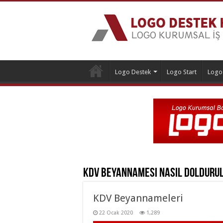
Logo Destek
Logo Start
Logo
Kdv Beyannamesi Nasıl Dolduru
KDV Beyannameleri
22 Ocak 2020
1,289