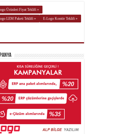
ogo Ürünleri Fiyat Teklifi »
ogo LEM Paketi Teklifi »
E-Logo Kontör Teklifi »
panya