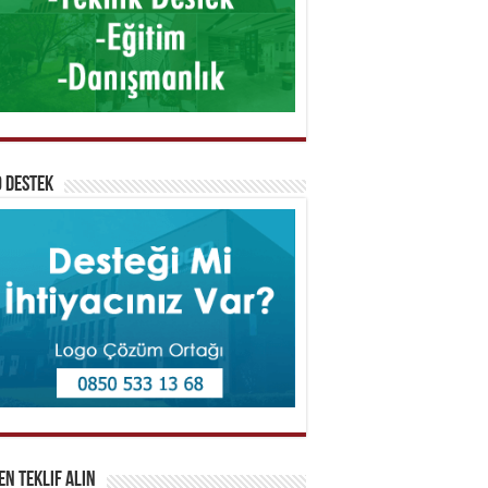
 Destek
n Teklif Alın