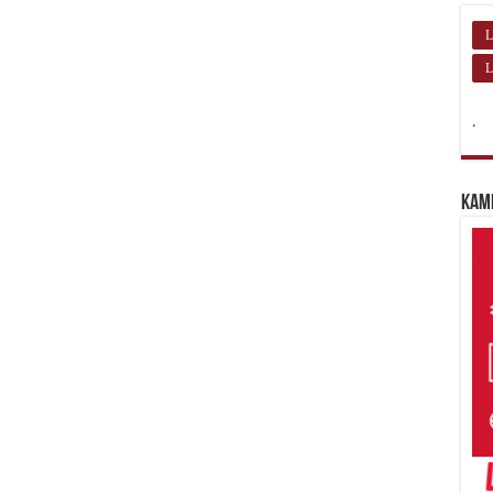
L
L
.
Kam