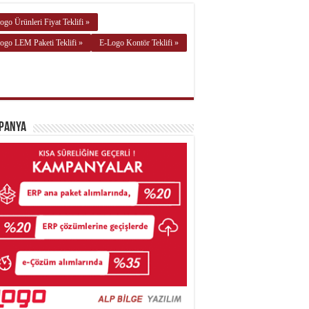
ogo Ürünleri Fiyat Teklifi »
ogo LEM Paketi Teklifi »
E-Logo Kontör Teklifi »
panya