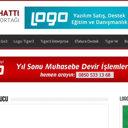
 Go3
Logo Tiger3
Tiger3 Enterprise
Efatura Destek
Tiger Hr
B
ucu
Logo