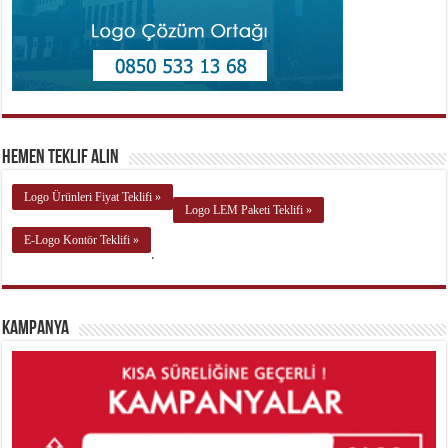
Hemen Teklif Alın
Logo Ürünleri Fiyat Teklifi »
Logo LEM Paketi Teklifi »
E-Logo Kontör Teklifi »
.
Kampanya