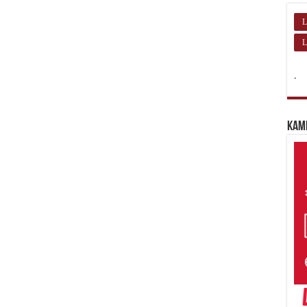
L
L
.
Kam