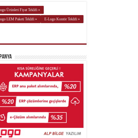
ogo Ürünleri Fiyat Teklifi »
ogo LEM Paketi Teklifi »
E-Logo Kontör Teklifi »
panya