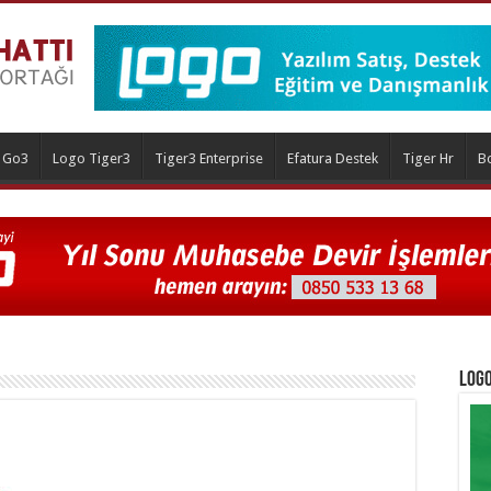
 Go3
Logo Tiger3
Tiger3 Enterprise
Efatura Destek
Tiger Hr
B
Logo