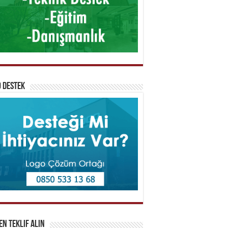
 Destek
n Teklif Alın