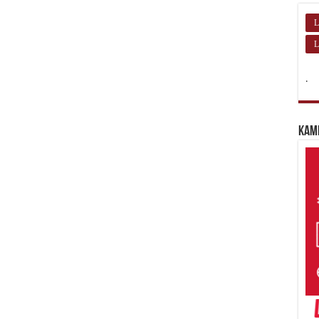
L
L
.
Kam