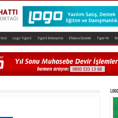
 Go3
Logo Tiger3
Tiger3 Enterprise
Efatura Destek
Tiger Hr
B
Logo