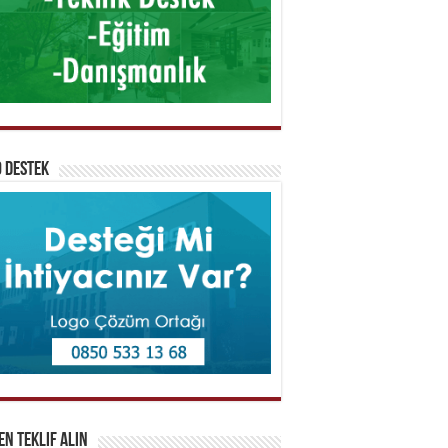
 Destek
n Teklif Alın