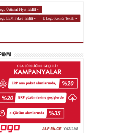
ogo Ürünleri Fiyat Teklifi »
ogo LEM Paketi Teklifi »
E-Logo Kontör Teklifi »
panya