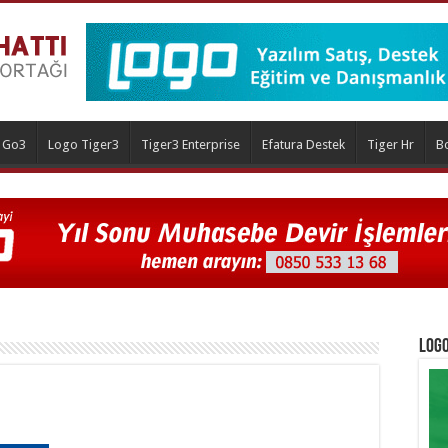
 Go3
Logo Tiger3
Tiger3 Enterprise
Efatura Destek
Tiger Hr
B
Logo