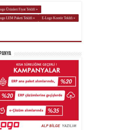
ogo Ürünleri Fiyat Teklifi »
ogo LEM Paketi Teklifi »
E-Logo Kontör Teklifi »
panya