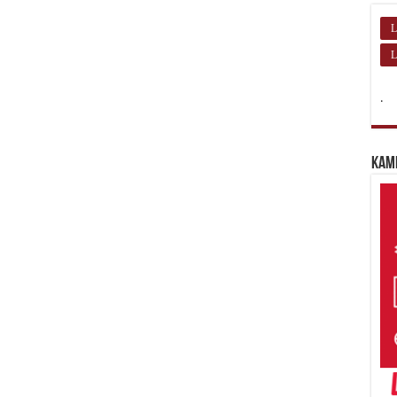
L
L
.
Kam