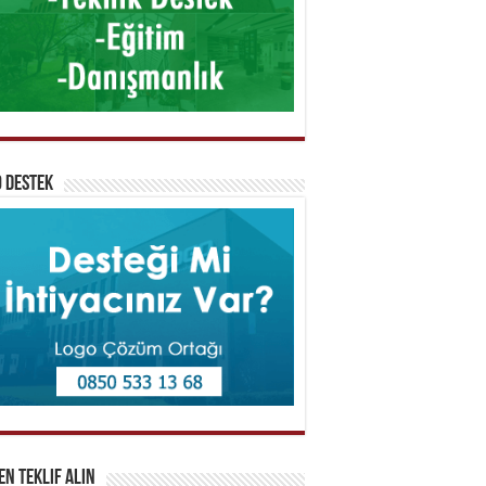
 Destek
n Teklif Alın