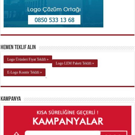
Hemen Teklif Alın
Logo Ürünleri Fiyat Teklifi »
Logo LEM Paketi Teklifi »
E-Logo Kontör Teklifi »
.
Kampanya