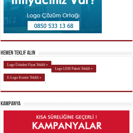
Hemen Teklif Alın
Logo Ürünleri Fiyat Teklifi »
Logo LEM Paketi Teklifi »
E-Logo Kontör Teklifi »
.
Kampanya