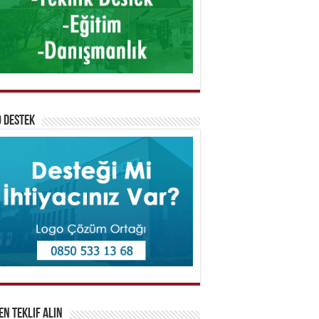
 Destek
n Teklif Alın