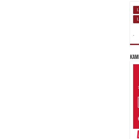
L
L
.
Kam