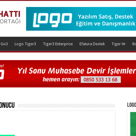
 Go3
Logo Tiger3
Tiger3 Enterprise
Efatura Destek
Tiger Hr
B
onucu
Logo