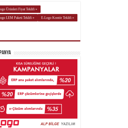
ogo Ürünleri Fiyat Teklifi »
ogo LEM Paketi Teklifi »
E-Logo Kontör Teklifi »
panya