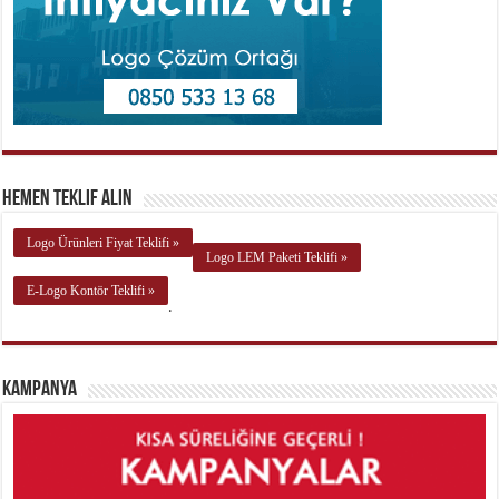
Hemen Teklif Alın
Logo Ürünleri Fiyat Teklifi »
Logo LEM Paketi Teklifi »
E-Logo Kontör Teklifi »
.
Kampanya