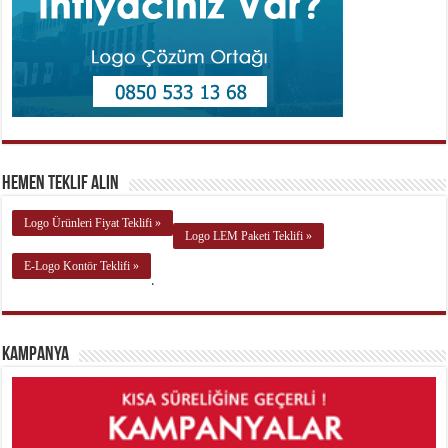
Hemen Teklif Alın
Logo Ürünleri Fiyat Teklifi »
Logo LEM Paketi Teklifi »
E-Logo Kontör Teklifi »
.
Kampanya