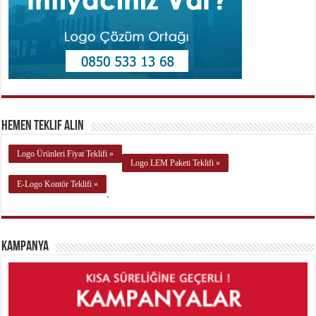
Hemen Teklif Alın
Logo Ürünleri Fiyat Teklifi »
Logo LEM Paketi Teklifi »
E-Logo Kontör Teklifi »
.
Kampanya