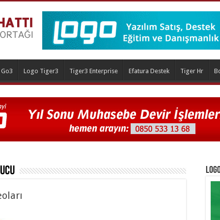
 Go3
Logo Tiger3
Tiger3 Enterprise
Efatura Destek
Tiger Hr
B
ucu
Logo
oları