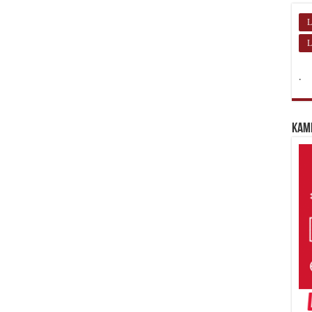
L
L
.
Kam