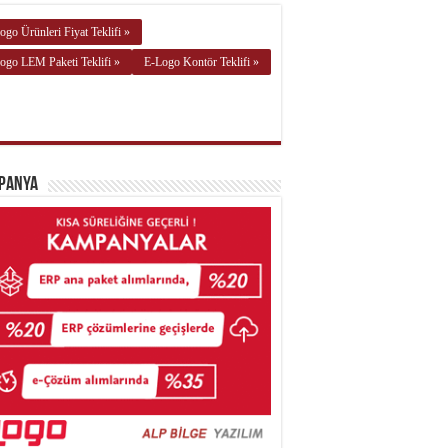
ogo Ürünleri Fiyat Teklifi »
ogo LEM Paketi Teklifi »
E-Logo Kontör Teklifi »
panya