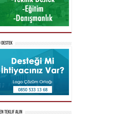
 Destek
n Teklif Alın