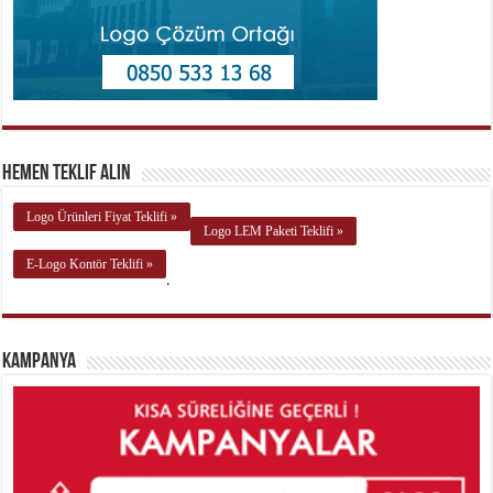
Hemen Teklif Alın
Logo Ürünleri Fiyat Teklifi »
Logo LEM Paketi Teklifi »
E-Logo Kontör Teklifi »
.
Kampanya