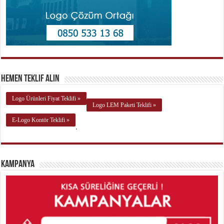
Hemen Teklif Alın
Logo Ürünleri Fiyat Teklifi »
Logo LEM Paketi Teklifi »
E-Logo Kontör Teklifi »
.
Kampanya