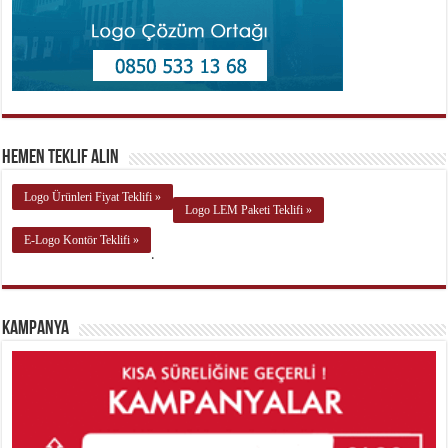
Hemen Teklif Alın
Logo Ürünleri Fiyat Teklifi »
Logo LEM Paketi Teklifi »
E-Logo Kontör Teklifi »
.
Kampanya